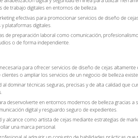
e alfabetización digital y seguridad en línea para utilizar herr
os de trabajo digitales en entornos de belleza.
keting efectivas para promocionar servicios de diseño de cejas, 
y plataformas digitales.
s de preparación laboral como comunicación, profesionalismo, 
tudios o de forma independiente.
necesaria para ofrecer servicios de diseño de cejas altamente
 clientes o ampliar los servicios de un negocio de belleza existe
ad al dominar técnicas seguras, precisas y de alta calidad que c
.
a desenvolverte en entornos modernos de belleza gracias a sólid
omunicación digital y resguardo seguro de expedientes.
ad y alcance como artista de cejas mediante estrategias de marke
rollar una marca personal.
rofesional al adquirir un conjunto de habilidades prácticas que r