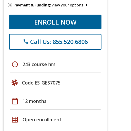
Payment & Funding:
view your options
ENROLL NOW
Call Us: 855.520.6806
phone
schedule
243 course hrs
Code ES-GES7075
calendar_today
12 months
grid_on
Open enrollment