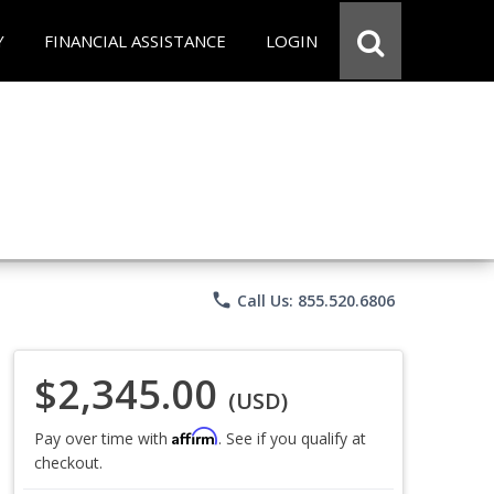
Y
FINANCIAL ASSISTANCE
LOGIN
phone
Call Us: 855.520.6806
$2,345.00
(USD)
Affirm
Pay over time with
. See if you qualify at
checkout.