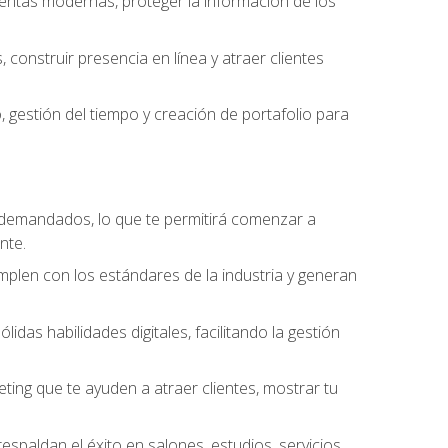
amientas modernas, proteger la información de los
construir presencia en línea y atraer clientes
gestión del tiempo y creación de portafolio para
 demandados, lo que te permitirá comenzar a
nte.
umplen con los estándares de la industria y generan
as habilidades digitales, facilitando la gestión
ting que te ayuden a atraer clientes, mostrar tu
espaldan el éxito en salones, estudios, servicios