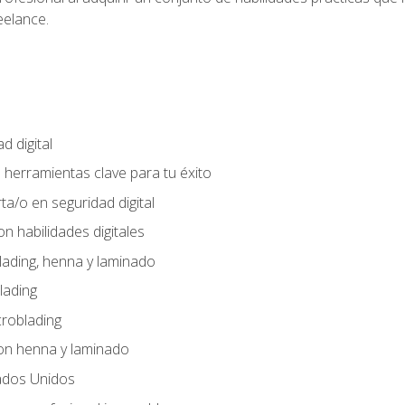
eelance.
d digital
: herramientas clave para tu éxito
ta/o en seguridad digital
n habilidades digitales
lading, henna y laminado
lading
croblading
on henna y laminado
ados Unidos