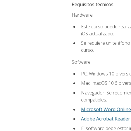
Requisitos técnicos
Hardware
Este curso puede reali
iOS actualizado.
Se requiere un teléfono 
curso.
Software
PC: Windows 10 o versi
Mac: macOS 10.6 o vers
Navegador: Se recomiend
compatibles.
Microsoft Word Online
Adobe Acrobat Reader
El software debe estar i