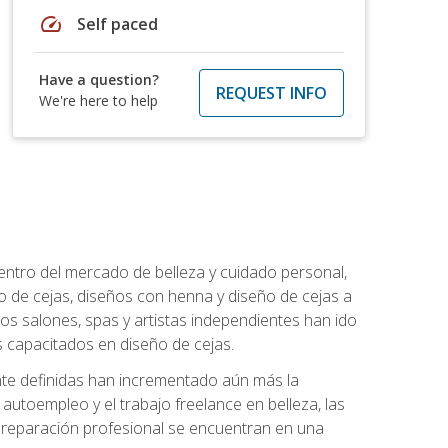
speed
Self paced
Have a question?
REQUEST INFO
We're here to help
entro del mercado de belleza y cuidado personal,
 de cejas, diseños con henna y diseño de cejas a
los salones, spas y artistas independientes han ido
 capacitados en diseño de cejas.
ente definidas han incrementado aún más la
l autoempleo y el trabajo freelance en belleza, las
 preparación profesional se encuentran en una