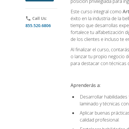
posición privilegiada para i
Este curso integral como
Art
éxito en la industria de la 
phone
Call Us:
tiempo que desarrollas exper
855.520.6806
fortalece tu alfabetización d
de los clientes e incluso te
Al finalizar el curso, conta
o lanzar tu propio negocio d
para destacar con técnicas de
Aprenderás a:
Desarrollar habilidades 
laminado y técnicas con
Aplicar buenas prácticas
calidad profesional.