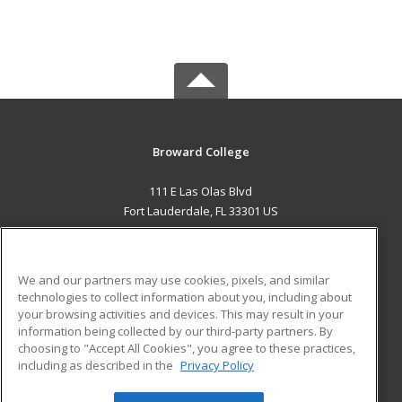
Broward College
111 E Las Olas Blvd
Fort Lauderdale, FL 33301 US
MAIN CONTENT
Career Training
We and our partners may use cookies, pixels, and similar
technologies to collect information about you, including about
ADDITIONAL RESOURCES
your browsing activities and devices. This may result in your
information being collected by our third-party partners. By
Military
Student Blog
choosing to "Accept All Cookies", you agree to these practices,
Financial Assistance
including as described in the
Privacy Policy
Help