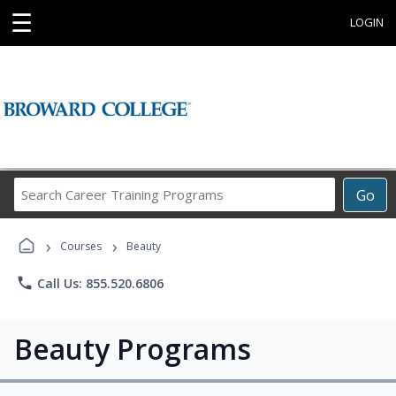
☰
LOGIN
Search
Go
Career
Training
›
›
Programs
Courses
Beauty
phone
Call Us: 855.520.6806
Beauty Programs