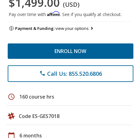
$1,499.00
(USD)
Affirm
Pay over time with
. See if you qualify at checkout.
Payment & Funding:
view your options
ENROLL NOW
Call Us: 855.520.6806
phone
schedule
160 course hrs
Code ES-GES7018
calendar_today
6 months