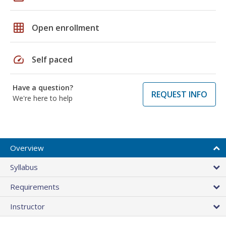
grid_on
Open enrollment
speed
Self paced
Have a question?
REQUEST INFO
We're here to help
Overview
Syllabus
Requirements
Instructor