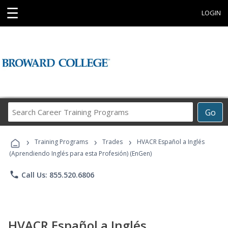
☰
LOGIN
Search
Go
Career
Training
›
›
›
Programs
Training Programs
Trades
HVACR Español a Inglés
(Aprendiendo Inglés para esta Profesión) (EnGen)
phone
Call Us: 855.520.6806
HVACR Español a Inglés