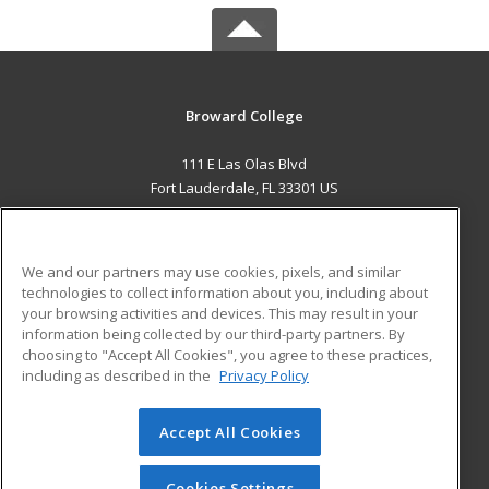
Broward College
111 E Las Olas Blvd
Fort Lauderdale, FL 33301 US
MAIN CONTENT
Career Training
We and our partners may use cookies, pixels, and similar
technologies to collect information about you, including about
ADDITIONAL RESOURCES
your browsing activities and devices. This may result in your
information being collected by our third-party partners. By
Military
Student Blog
choosing to "Accept All Cookies", you agree to these practices,
Financial Assistance
including as described in the
Privacy Policy
Help
Accept All Cookies
© 2026 ed2go, a division of Cengage Learning. All rights
reserved. The material on this site cannot be reproduced or
redistributed unless you have obtained prior written
Cookies Settings