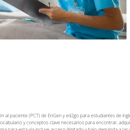
ón al paciente (PCT) de EnGen y ed2go para estudiantes de inglé
ocabulario y conceptos clave necesarios para encontrar, adqui
ama para esta vía incluye acceso ilimitado y bajo demanda a las