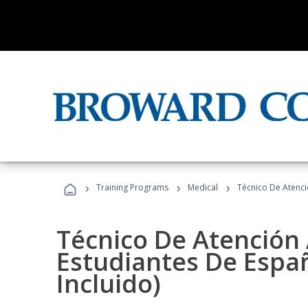
›
›
›
Training Programs
Medical
Técnico De Atenció
Técnico De Atención 
Estudiantes De Españ
Incluido)