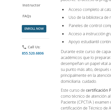
Instructor
Acceso completo al catá
FAQs
Uso de la biblioteca de
Paneles de control com
ENROLL NOW
Acceso a instrucción gru
Apoyo estudiantil conti
phone
Call Us:
Durante este curso de capaci
855.520.6806
académicos que lo preparará
desempeñan un papel vital al
su punto más alto, después 
principalmente en la atención
domiciliaria. cuidado.
Este curso de
certificación
como técnico de atención al 
Paciente (CPCT/A ) examen de
certificación de Técnico de 