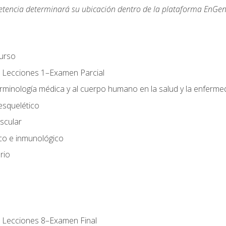
etencia determinará su ubicación dentro de la plataforma EnGen
urso
 Lecciones 1–Examen Parcial
erminología médica y al cuerpo humano en la salud y la enferm
esquelético
scular
ico e inmunológico
rio
 Lecciones 8–Examen Final