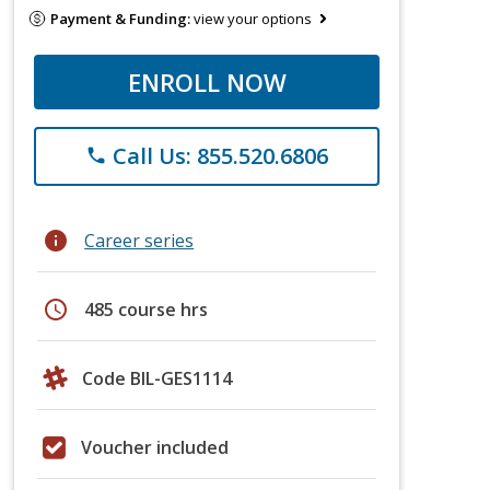
Payment & Funding:
view your options
ENROLL NOW
Call Us: 855.520.6806
phone
info
Career series
schedule
485 course hrs
Code BIL-GES1114
Voucher included