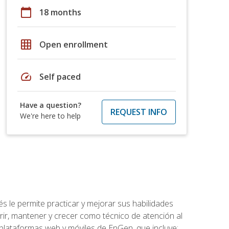
calendar_today
18 months
grid_on
Open enrollment
speed
Self paced
Have a question?
REQUEST INFO
We're here to help
s le permite practicar y mejorar sus habilidades
rir, mantener y crecer como técnico de atención al
 plataformas web y móviles de EnGen, que incluye: