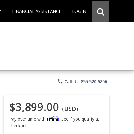
Y
FINANCIAL ASSISTANCE
LOGIN
phone
Call Us: 855.520.6806
$3,899.00
(USD)
Affirm
Pay over time with
. See if you qualify at
checkout.