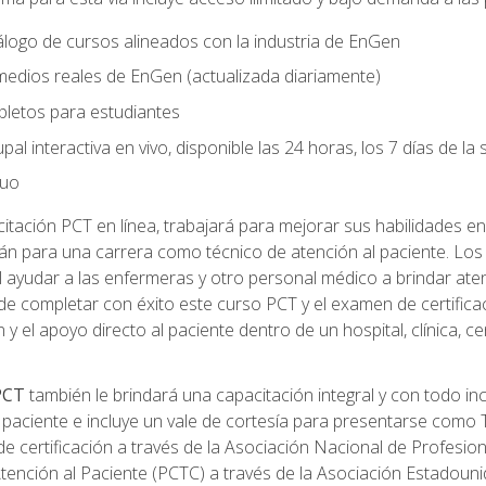
logo de cursos alineados con la industria de EnGen
 medios reales de EnGen (actualizada diariamente)
pletos para estudiantes
pal interactiva en vivo, disponible las 24 horas, los 7 días de l
nuo
tación PCT en línea, trabajará para mejorar sus habilidades en
n para una carrera como técnico de atención al paciente. Los 
 ayudar a las enfermeras y otro personal médico a brindar ate
de completar con éxito este curso PCT y el examen de certifica
 y el apoyo directo al paciente dentro de un hospital, clínica, 
 PCT
también le brindará una capacitación integral y con todo in
paciente e incluye un vale de cortesía para presentarse como T
 certificación a través de la Asociación Nacional de Profesio
Atención al Paciente (PCTC) a través de la Asociación Estadoun